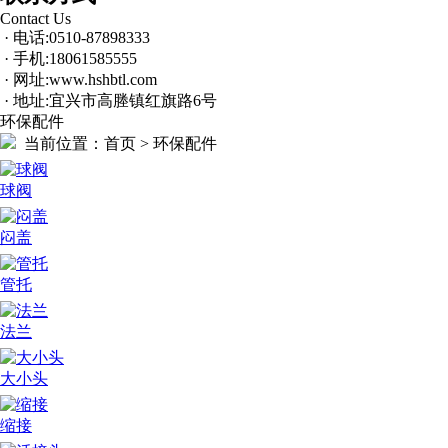
Contact Us
· 电话:0510-87898333
· 手机:18061585555
· 网址:www.hshbtl.com
· 地址:宜兴市高塍镇红旗路6号
环保配件
当前位置：
首页 > 环保配件
球阀
闷盖
管托
法兰
大小头
缩接