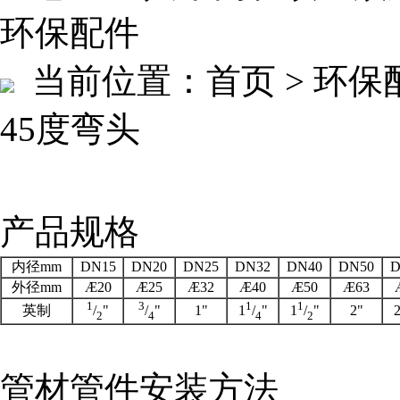
环保配件
当前位置：
首页 > 环保
45度弯头
产品规格
内径mm
DN15
DN20
DN25
DN32
DN40
DN50
D
外径mm
Æ20
Æ25
Æ32
Æ40
Æ50
Æ63
1
3
1
1
英制
1"
2"
/
"
/
"
1
/
"
1
/
"
2
4
4
2
管材管件安装方法