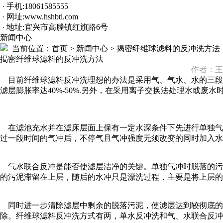
· 手机:18061585555
· 网址:www.hshbtl.com
· 地址:宜兴市高塍镇红旗路6号
新闻中心
当前位置：
首页 > 新闻中心 > 揭密纤维球滤料的反冲洗方法
揭密纤维球滤料的反冲洗方法
作者：王
目前纤维球滤料反冲洗理想的办法是采用气、气水、水的三段式气水
滤层膨胀率达40%-50%.另外，在采用离子交换法处理水或
在滤池充水并在滤床层面上保有一定水深条件下先进行单独气
过一段时间的气冲后，不停气且气冲强度无须改变的同时加入水
气水联合反冲是能否使滤层洁净的关键。单独气冲时脱落的污
的污泥滞留在上层，随后的水冲只是漂洗过程，主要是将上层的
同时进一步清除滤层中剩余的脱落污泥，使滤层达到较彻底的
除。纤维球滤料反冲洗方式有两，单水反冲洗和气、水联合反冲